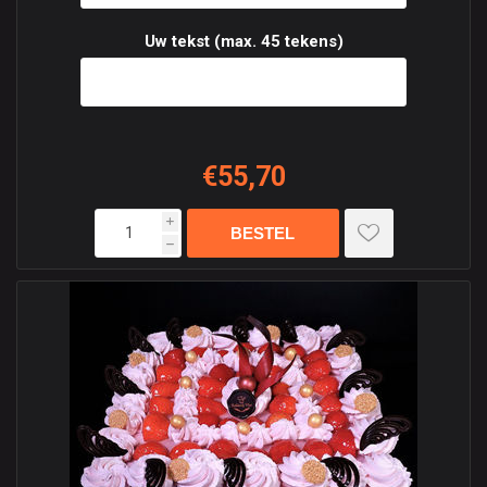
Uw tekst (max. 45 tekens)
€55,70
i
h