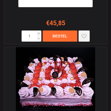
€45,85
i
h