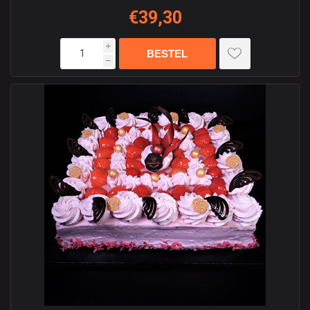
€39,30
i
h