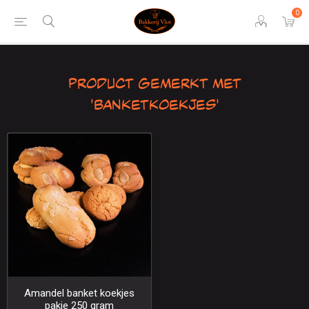
0
Product gemerkt met
'Banketkoekjes'
Amandel banket koekjes
pakje 250 gram