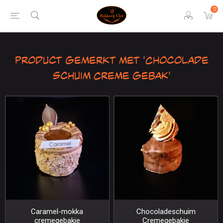
0
Product gemerkt met 'Chocolade
Schuim Creme gebak'
Caramel-mokka
Chocoladeschuim
cremegebakje
Cremegebakje