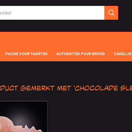
PASSIE VOOR TAARTEN
AUTHENTIEK PUUR BROOD
ZAKELIJK
duct gemerkt met 'Chocolade Sl