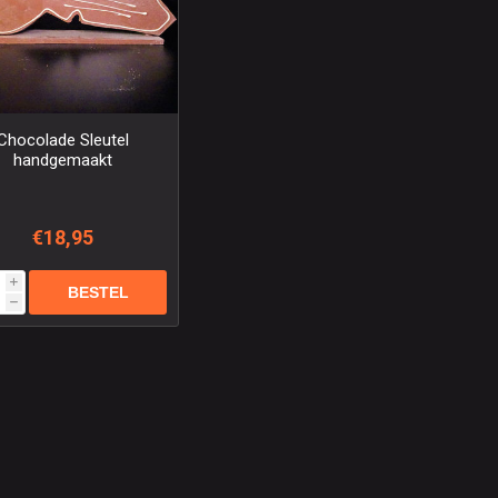
Chocolade Sleutel
handgemaakt
€18,95
i
h