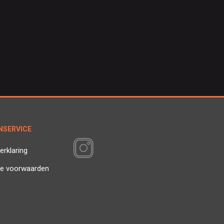
NSERVICE
VOLG ONS
erklaring
e voorwaarden