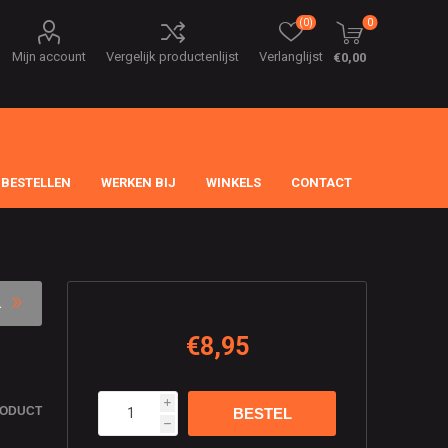
(0)
0
Mijn account
Vergelijk productenlijst
Verlanglijst
€0,00
 BESTELLEN
WERKEN BIJ
WINKELS
CONTACT
€8,95
i
RODUCT
h