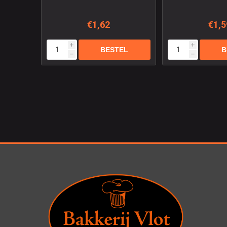
€1,62
€1,5
i
i
h
h