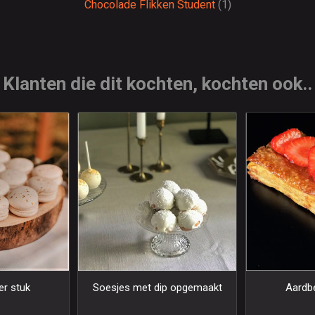
Chocolade Flikken Student
(1)
Klanten die dit kochten, kochten ook..
r stuk
Soesjes met dip opgemaakt
Aardbe