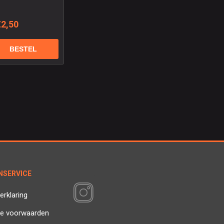
€2,50
NSERVICE
VOLG ONS
erklaring
e voorwaarden