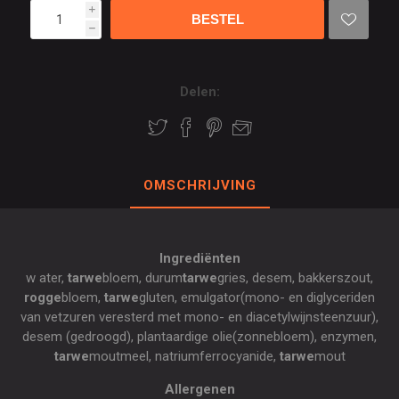
i
h
Delen:
OMSCHRIJVING
Ingrediënten
w ater,
tarwe
bloem, durum
tarwe
gries, desem, bakkerszout,
rogge
bloem,
tarwe
gluten, emulgator(mono- en diglyceriden
van vetzuren veresterd met mono- en diacetylwijnsteenzuur),
desem (gedroogd), plantaardige olie(zonnebloem), enzymen,
tarwe
moutmeel, natriumferrocyanide,
tarwe
mout
Allergenen