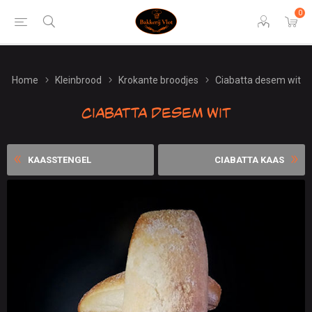
0
Home
Kleinbrood
Krokante broodjes
Ciabatta desem wit
Ciabatta desem wit
KAASSTENGEL
CIABATTA KAAS