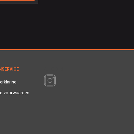
NSERVICE
VOLG ONS
erklaring
e voorwaarden