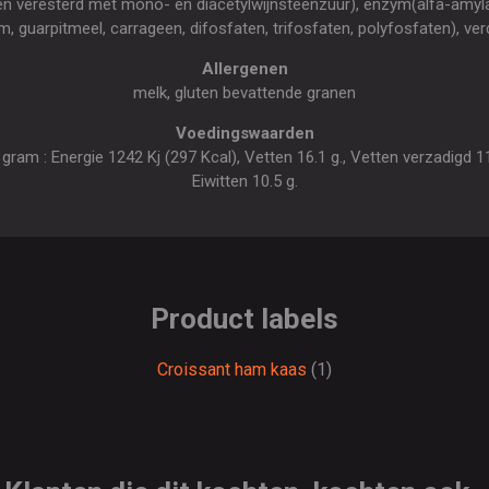
en veresterd met mono- en diacetylwijnsteenzuur), enzym(alfa-amyla
, guarpitmeel, carrageen, difosfaten, trifosfaten, polyfosfaten), ve
Allergenen
melk, gluten bevattende granen
Voedingswaarden
am : Energie 1242 Kj (297 Kcal), Vetten 16.1 g., Vetten verzadigd 11.
Eiwitten 10.5 g.
Product labels
Croissant ham kaas
(1)