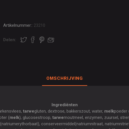
Artikelnummer::
23210
Delen:
OMSCHRIJVING
Ingrediënten
arkensvlees,
tarwe
gluten, dextrose, bakkerszout, water,
melk
poeder (
ter (
melk
), glucosestroop,
tarwe
moutmeel, enzymen, zuursel, stre
(natriumerythorbaat), conserveermiddel(natriumnitraat, natriumnitri