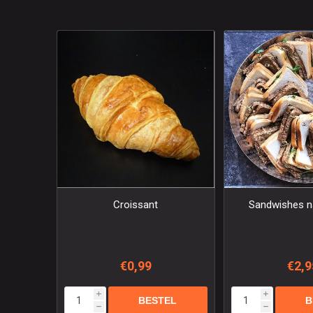
Croissant
Sandwishes n
€0,99
€2,9
i
i
h
h