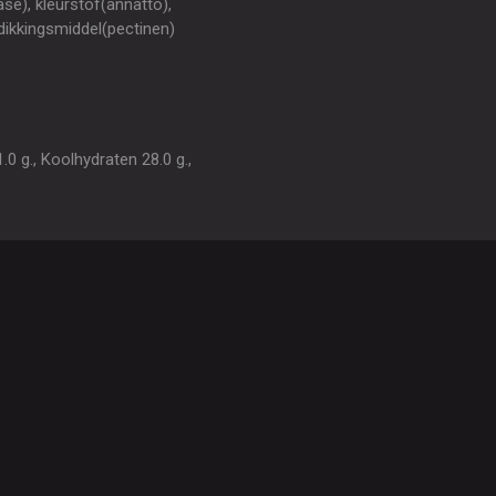
se), kleurstof(annatto),
rdikkingsmiddel(pectinen)
0 g., Koolhydraten 28.0 g.,