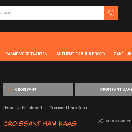
PASSIE VOOR TAARTEN
AUTHENTIEK PUUR BROOD
ZAKELIJK
CROISSANT
CROISSANT KAA
Home
Kleinbrood
Croissant Ham Kaas
Croissant Ham Kaas
VERGELIJK P