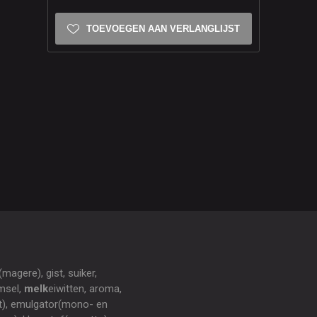
TOEVOEGEN AAN VERLANGLIJST
magere), gist, suiker,
msel,
melk
eiwitten, aroma,
et), emulgator(mono- en