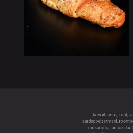
tarwe
bloem, zout, v
aardappelzetmeel, roombo
rookaroma, antioxidant