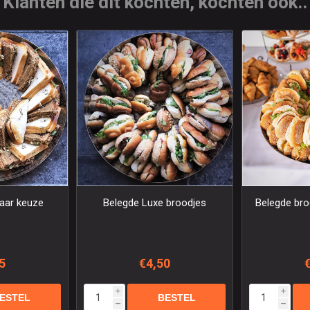
Klanten die dit kochten, kochten ook..
aar keuze
Belegde Luxe broodjes
Belegde bro
5
€4,50
i
i
h
h