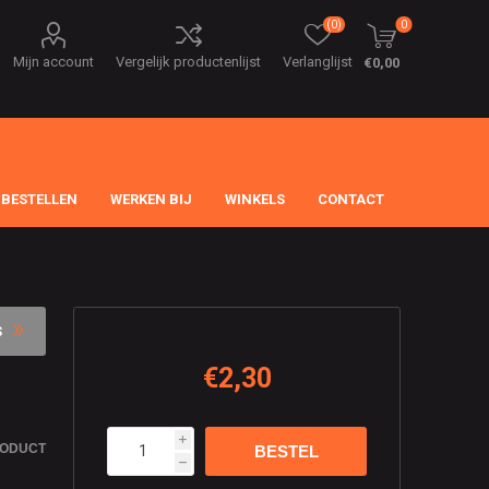
(0)
0
Mijn account
Vergelijk productenlijst
Verlanglijst
€0,00
 BESTELLEN
WERKEN BIJ
WINKELS
CONTACT
S
€2,30
i
RODUCT
h