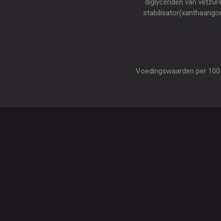
diglyceriden van vetzur
stabilisator(xanthaangom
Voedingswaarden per 100 gr