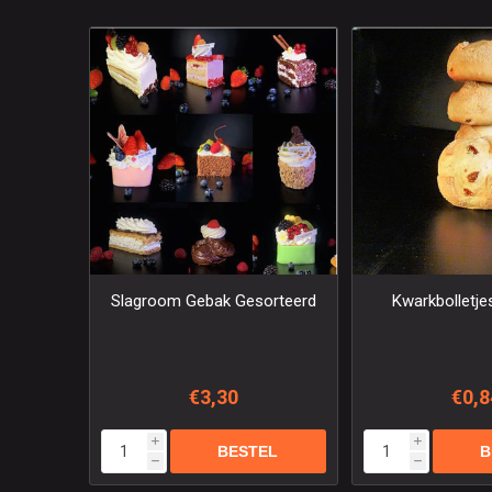
Slagroom Gebak Gesorteerd
Kwarkbolletje
€3,30
€0,8
i
i
h
h