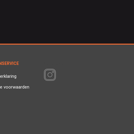
NSERVICE
VOLG ONS
erklaring
e voorwaarden