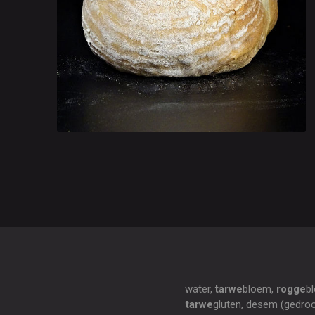
water,
tarwe
bloem,
rogge
b
tarwe
gluten, desem (gedroo