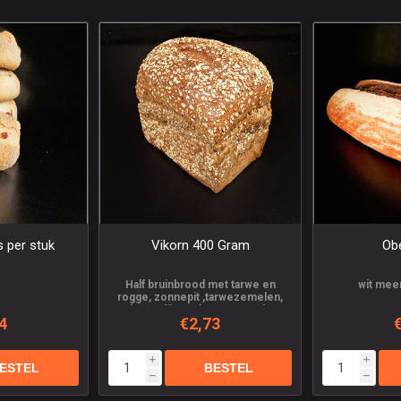
s per stuk
Vikorn 400 Gram
Ob
Half bruinbrood met tarwe en
wit mee
rogge, zonnepit ,tarwezemelen,
haver, lijnzaad, sesam, mais
4
€2,73
i
i
h
h