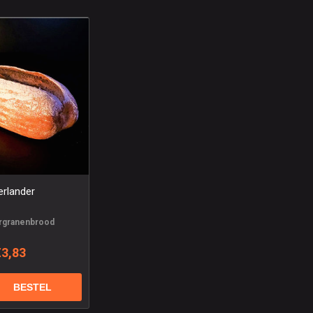
erlander
rgranenbrood
€3,83