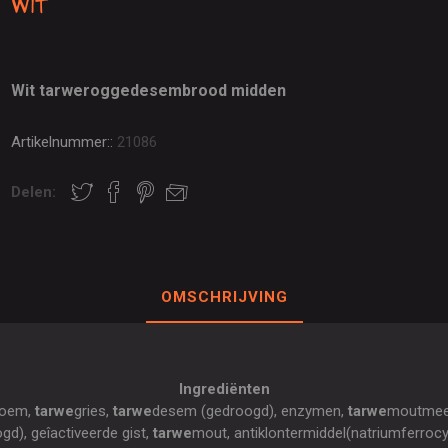
Wit
Wit tarweroggedesembrood midden
Artikelnummer::
21086
Delen:
OMSCHRIJVING
Ingrediënten
loem,
tarwe
gries,
tarwe
desem (gedroogd), enzymen,
tarwe
moutmeel
gd), geîactiveerde gist,
tarwe
mout, antiklontermiddel(natriumferroc