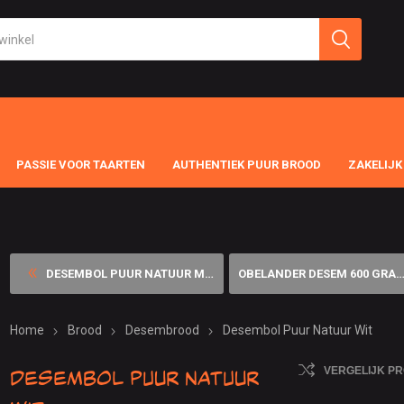
PASSIE VOOR TAARTEN
AUTHENTIEK PUUR BROOD
ZAKELIJK
DESEMBOL PUUR NATUUR MEERGR...
OBELANDER DESEM 600 GRAM
Home
Brood
Desembrood
Desembol Puur Natuur Wit
Desembol Puur Natuur
VERGELIJK P