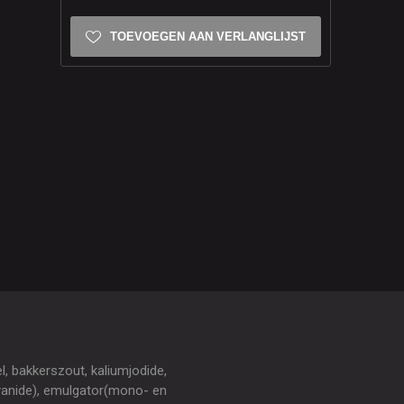
TOEVOEGEN AAN VERLANGLIJST
, bakkerszout, kaliumjodide,
yanide), emulgator(mono- en