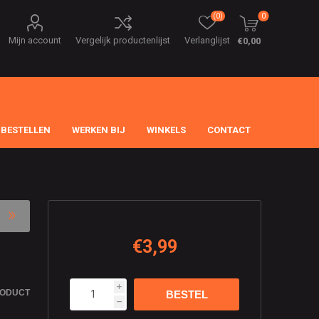
(0)
0
Mijn account
Vergelijk productenlijst
Verlanglijst
€0,00
 BESTELLEN
WERKEN BIJ
WINKELS
CONTACT
€3,99
i
RODUCT
h