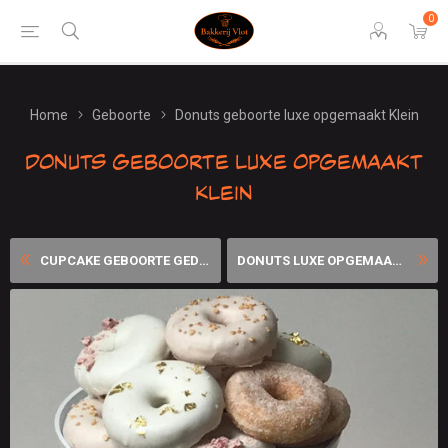
0
Home
Geboorte
Donuts geboorte luxe opgemaakt Klein
Donuts geboorte luxe opgemaakt
Klein
CUPCAKE GEBOORTE GEDIPT LU...
DONUTS LUXE OPGEMAAKT GROOT