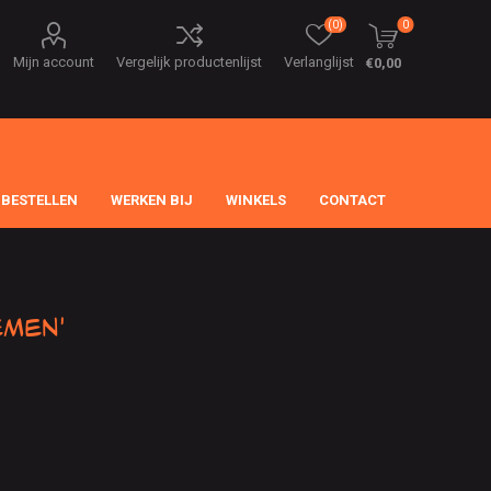
(0)
0
Mijn account
Vergelijk productenlijst
Verlanglijst
€0,00
 BESTELLEN
WERKEN BIJ
WINKELS
CONTACT
emen'