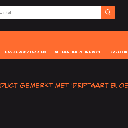
PASSIE VOOR TAARTEN
AUTHENTIEK PUUR BROOD
ZAKELIJK
duct gemerkt met 'driptaart Blo