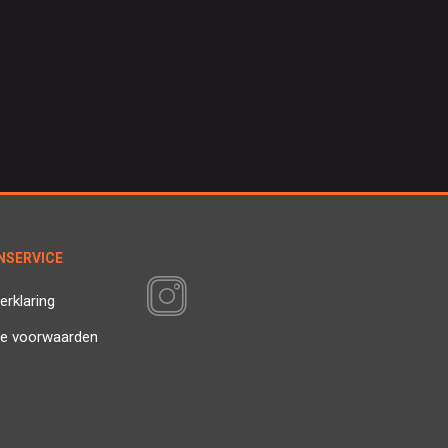
NSERVICE
VOLG ONS
erklaring
e voorwaarden