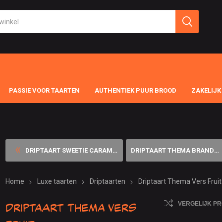
PASSIE VOOR TAARTEN
AUTHENTIEK PUUR BROOD
ZAKELIJK
DRIPTAART SWEETIE CARAMEL ...
DRIPTAART THEMA BRANDWEERMA...
Home
Luxe taarten
Driptaarten
Driptaart Thema Vers Fruit
Driptaart Thema Vers
VERGELIJK P