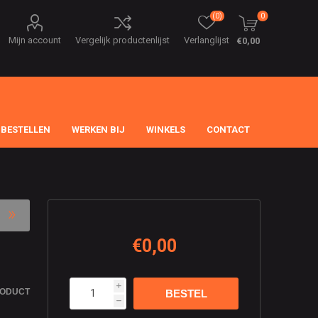
(0)
0
Mijn account
Vergelijk productenlijst
Verlanglijst
€0,00
 BESTELLEN
WERKEN BIJ
WINKELS
CONTACT
€0,00
i
RODUCT
h