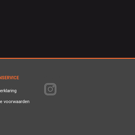
NSERVICE
VOLG ONS
erklaring
e voorwaarden