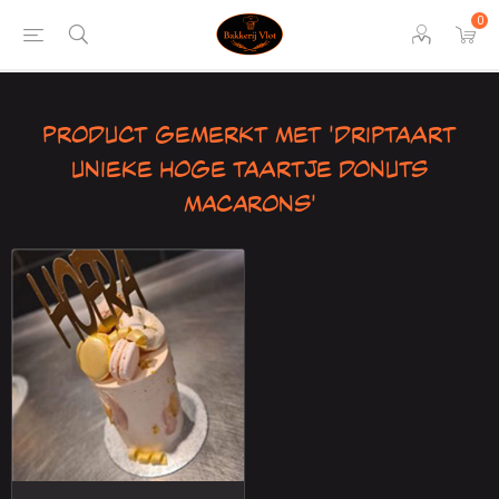
0
Product gemerkt met 'driptaart
unieke hoge taartje donuts
macarons'