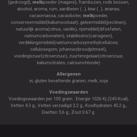
(gedroogd),
melk
poeder (magere), frambozen, rode bessen,
alcohol, aroma, rum, aardbeien (...), kiwi (...), ananas,
cacaomassa, cacaoboter,
melk
poeder,
conserveermiddel(kaliumsorbaat), geleermiddel(pectinen),
natuurlijk aroma(citrus, vanille), rijsmiddel(difosfaten,
natriumcarbonaten), stabilisator(carrageen),
verdikkingsmiddel(natriumcarboxymethylcellulose,
cellulosegom, johannesbroodpitmeel),
voedingszuur(citroenzuur), zuurteregelaar(citroenzuur,
kaliumcitraten, calciumchloride)
Allergenen
ei, gluten bevattende granen, melk, soja
Voedingswaarden
Voedingswaarden per 100 gram : Energie 1026 Kj (245 Kcal),
Vetten 4.3 g., Vetten verzadigd 2.2 g., Koolhydraten 45.2 g.,
Eiwitten 5.6 g., Zout 0.67 g.