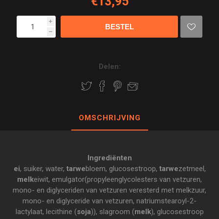
€13,95
i
h
Delen:
OMSCHRIJVING
Ingrediënten
ei
, suiker, water,
tarwe
bloem, glucosestroop,
tarwe
zetmeel,
melk
eiwit, emulgator(propyleenglycolesters van vetzuren,
mono- en diglyceriden van vetzuren veresterd met melkzuur,
mono- en diglyceride van vetzuren, natriumstearoyl-2-
lactylaat, lecithine (
soja
)), slagroom (
melk
), glucosestroop