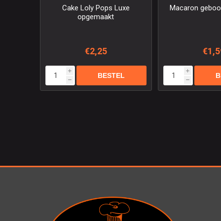
Cake Loly Pops Luxe
Macaron geboor
opgemaakt
€2,25
€1,5
i
i
h
h