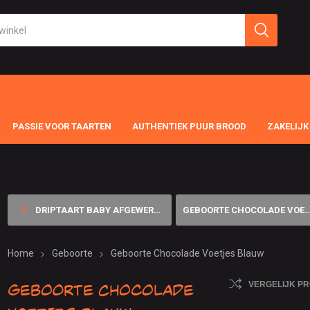
PASSIE VOOR TAARTEN
AUTHENTIEK PUUR BROOD
ZAKELIJK
DRIPTAART BABY AFGEWERKING ...
GEBOORTE CHOCOLADE VOETJES ...
Home
Geboorte
Geboorte Chocolade Voetjes Blauw
Geboorte Chocolade
VERGELIJK P