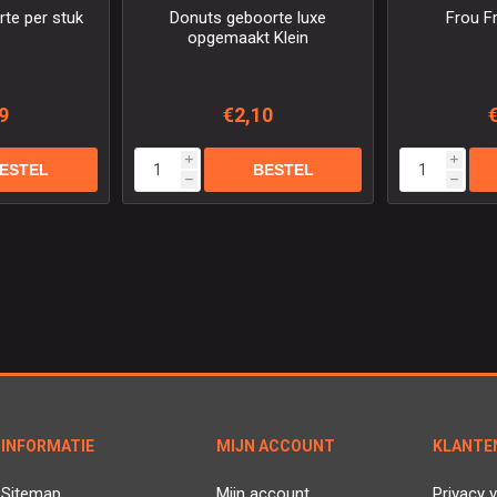
te per stuk
Donuts geboorte luxe
Frou F
opgemaakt Klein
9
€2,10
i
i
h
h
INFORMATIE
MIJN ACCOUNT
KLANTE
Sitemap
Mijn account
Privacy v