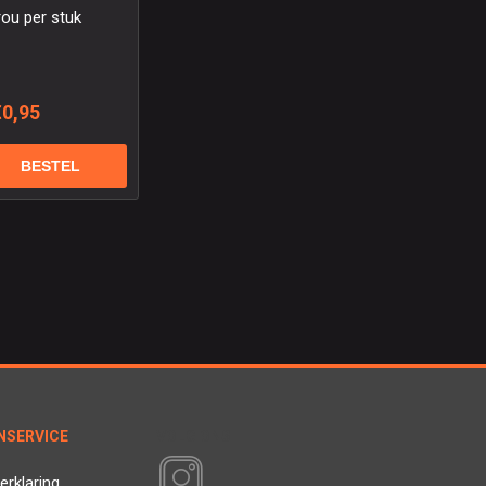
rou per stuk
€0,95
NSERVICE
VOLG ONS
erklaring