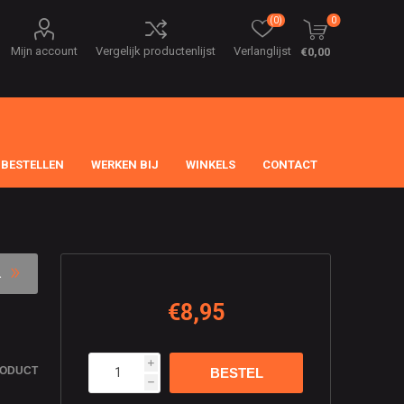
(0)
0
Mijn account
Vergelijk productenlijst
Verlanglijst
€0,00
 BESTELLEN
WERKEN BIJ
WINKELS
CONTACT
€8,95
i
RODUCT
h