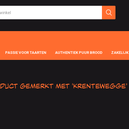
PASSIE VOOR TAARTEN
AUTHENTIEK PUUR BROOD
ZAKELIJK
duct gemerkt met 'Krentewegge'