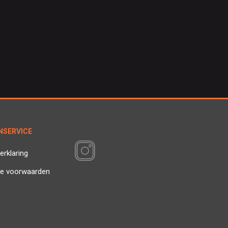
NSERVICE
VOLG ONS
erklaring
e voorwaarden