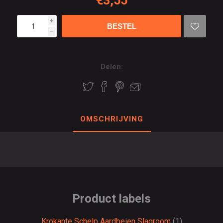
€3,55
i
h
Delen:
OMSCHRIJVING
Product labels
Krokante Schelp Aardbeien Slagroom
(1)