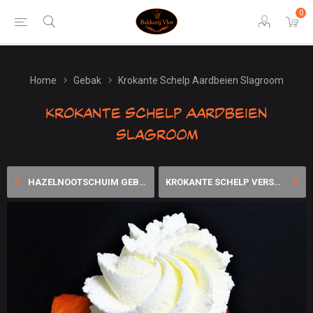
0
Home
Gebak
Krokante Schelp Aardbeien Slagroom
Krokante Schelp Aardbeien
Slagroom
HAZELNOOTSCHUIM GEBAKJE
KROKANTE SCHELP VERSE AARDB...