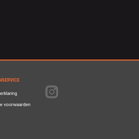
NSERVICE
VOLG ONS
erklaring
e voorwaarden