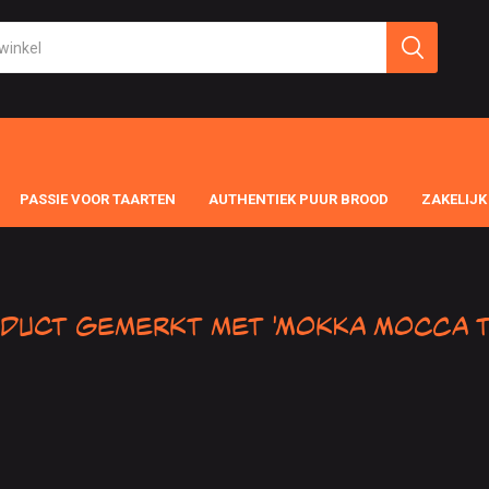
PASSIE VOOR TAARTEN
AUTHENTIEK PUUR BROOD
ZAKELIJK
duct gemerkt met 'Mokka Mocca t