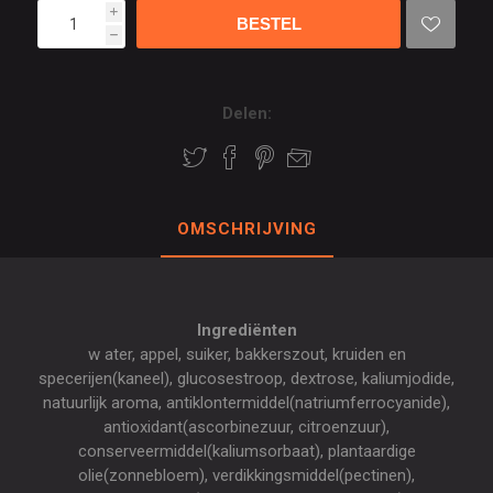
i
h
Delen:
OMSCHRIJVING
Ingrediënten
w ater, appel, suiker, bakkerszout, kruiden en
specerijen(kaneel), glucosestroop, dextrose, kaliumjodide,
natuurlijk aroma, antiklontermiddel(natriumferrocyanide),
antioxidant(ascorbinezuur, citroenzuur),
conserveermiddel(kaliumsorbaat), plantaardige
olie(zonnebloem), verdikkingsmiddel(pectinen),