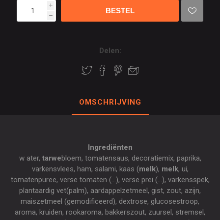
i
h
Delen:
OMSCHRIJVING
Ingrediënten
w ater,
tarwe
bloem, tomatensaus, decoratiemix, paprika,
varkensvlees, ham, salami, kaas (
melk
),
melk
, ui,
tomatenpuree, verse tomaten (...), verse prei (...), varkensspek,
plantaardig vet(palm), aardappelzetmeel, gist, zout, azijn,
maiszetmeel (gemodificeerd), dextrose, glucosestroop,
aroma, kruiden, rookaroma, bakkerszout, zuursel, stremsel,