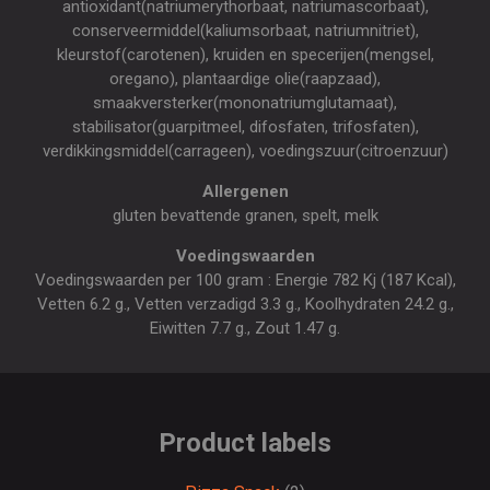
antioxidant(natriumerythorbaat, natriumascorbaat),
conserveermiddel(kaliumsorbaat, natriumnitriet),
kleurstof(carotenen), kruiden en specerijen(mengsel,
oregano), plantaardige olie(raapzaad),
smaakversterker(mononatriumglutamaat),
stabilisator(guarpitmeel, difosfaten, trifosfaten),
verdikkingsmiddel(carrageen), voedingszuur(citroenzuur)
Allergenen
gluten bevattende granen, spelt, melk
Voedingswaarden
Voedingswaarden per 100 gram : Energie 782 Kj (187 Kcal),
Vetten 6.2 g., Vetten verzadigd 3.3 g., Koolhydraten 24.2 g.,
Eiwitten 7.7 g., Zout 1.47 g.
Product labels