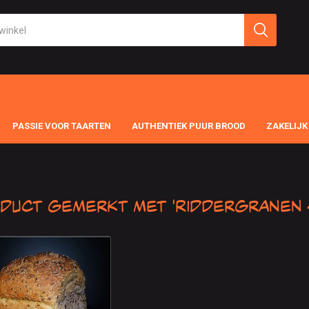
PASSIE VOOR TAARTEN
AUTHENTIEK PUUR BROOD
ZAKELIJK
duct gemerkt met 'Riddergranen 