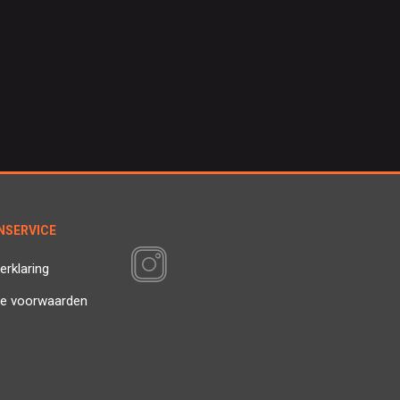
NSERVICE
VOLG ONS
erklaring
e voorwaarden