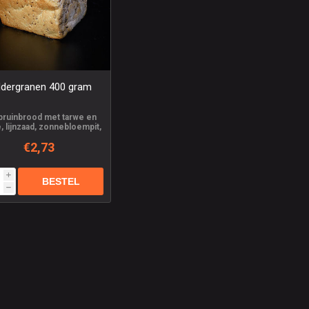
ddergranen 400 gram
 bruinbrood met tarwe en
, lijnzaad, zonnebloempit,
sesam, gerst
€2,73
i
h