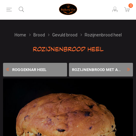
0
Home
Brood
Gevuld brood
Rozijnenbrood heel
Rozijnenbrood heel
ROGGEKNAR HEEL
ROZIJNENBROOD MET AMANDELSP...