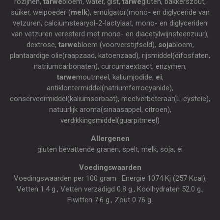
rozijnen,
tarwe
bloem, water, gist,
tarwe
gluten, bakkerszout,
suiker, weipoeder (
melk
), emulgator(mono- en diglyceride van
vetzuren, calciumstearyol-2-lactylaat, mono- en diglyceriden
van vetzuren veresterd met mono- en diacetylwijnsteenzuur),
dextrose,
tarwe
bloem (voorverstijfseld),
soja
bloem,
plantaardige olie(raapzaad, katoenzaad), rijsmiddel(difosfaten,
natriumcarbonaten), curcumaextract, enzymen,
tarwe
moutmeel, kaliumjodide,
ei
,
antiklontermiddel(natriumferrocyanide),
conserveermiddel(kaliumsorbaat), meelverbeteraar(L-cysteîe),
natuurlijk aroma(sinaasappel, citroen),
verdikkingsmiddel(guarpitmeel)
Allergenen
gluten bevattende granen, spelt, melk, soja, ei
Voedingswaarden
Voedingswaarden per 100 gram : Energie 1074 Kj (257 Kcal),
Vetten 1.4 g., Vetten verzadigd 0.8 g., Koolhydraten 52.0 g.,
Eiwitten 7.6 g., Zout 0.76 g.