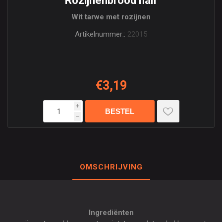
Rozijnenbrood half
Wit tarwe met rozijnen
Artikelnummer::
22015
€3,19
i
h
OMSCHRIJVING
Ingrediënten