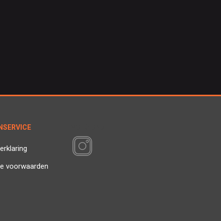
NSERVICE
VOLG ONS
erklaring
e voorwaarden