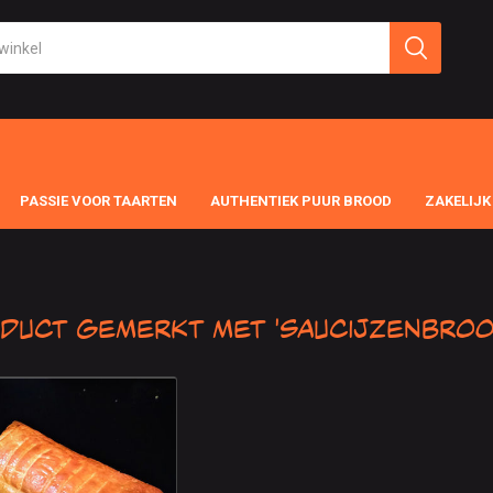
PASSIE VOOR TAARTEN
AUTHENTIEK PUUR BROOD
ZAKELIJK
duct gemerkt met 'Saucijzenbroo