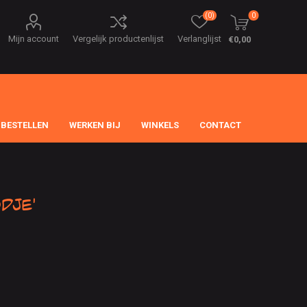
(0)
0
Mijn account
Vergelijk productenlijst
Verlanglijst
€0,00
 BESTELLEN
WERKEN BIJ
WINKELS
CONTACT
dje'