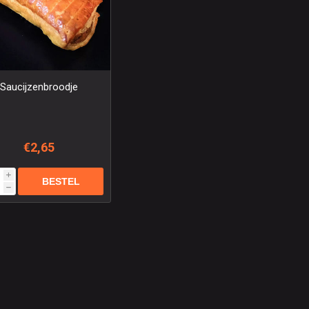
Saucijzenbroodje
€2,65
i
h