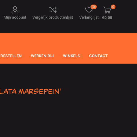
(0)
0
Mijn account
Vergelijk productenlijst
Verlanglijst
€0,00
 BESTELLEN
WERKEN BIJ
WINKELS
CONTACT
lata Marsepein'