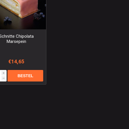
Schnitte Chipolata
Marsepein
€14,65
i
h