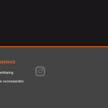
NSERVICE
VOLG ONS
erklaring
e voorwaarden