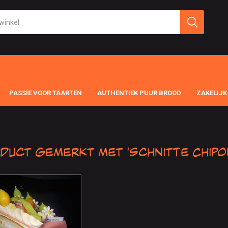
PASSIE VOOR TAARTEN
AUTHENTIEK PUUR BROOD
ZAKELIJK
duct gemerkt met 'Schnitte Chipo