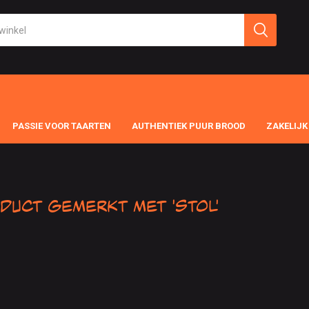
PASSIE VOOR TAARTEN
AUTHENTIEK PUUR BROOD
ZAKELIJK
duct gemerkt met 'stol'