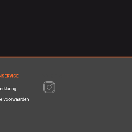
NSERVICE
VOLG ONS
erklaring
e voorwaarden