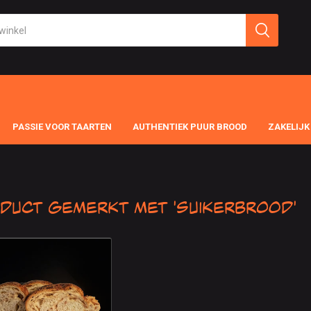
PASSIE VOOR TAARTEN
AUTHENTIEK PUUR BROOD
ZAKELIJK
duct gemerkt met 'Suikerbrood'