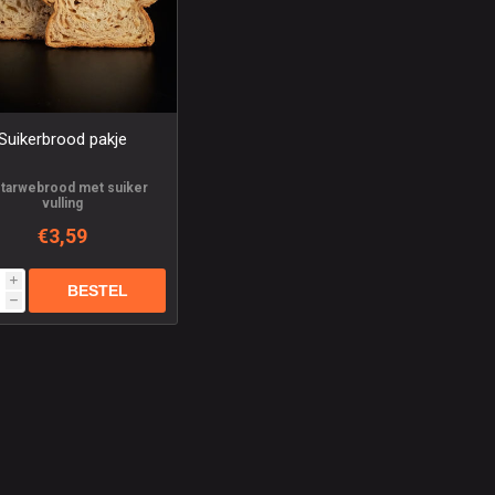
Suikerbrood pakje
 tarwebrood met suiker
vulling
€3,59
i
h