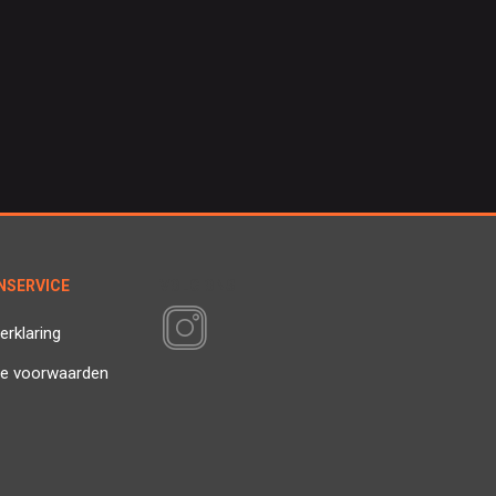
NSERVICE
VOLG ONS
erklaring
e voorwaarden