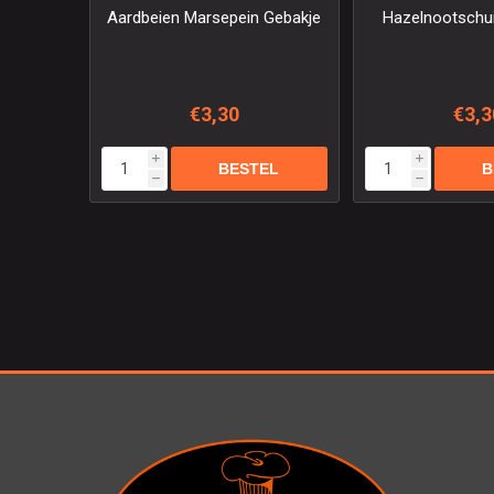
Aardbeien Marsepein Gebakje
Hazelnootschu
€3,30
€3,3
i
i
h
h