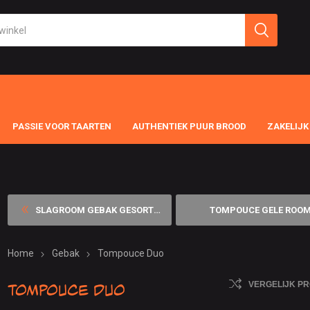
PASSIE VOOR TAARTEN
AUTHENTIEK PUUR BROOD
ZAKELIJK
SLAGROOM GEBAK GESORTEERD
TOMPOUCE GELE ROO
Home
Gebak
Tompouce Duo
Tompouce Duo
VERGELIJK P