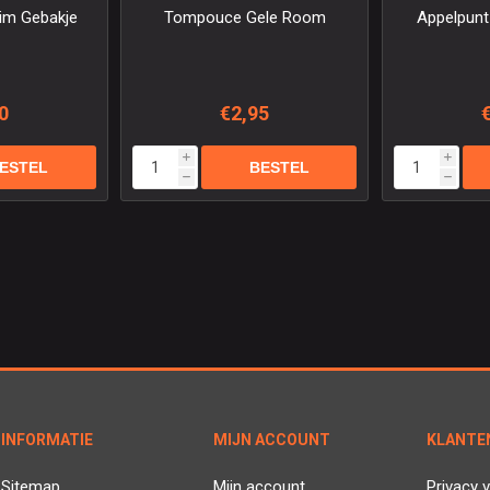
im Gebakje
Tompouce Gele Room
Appelpunt
0
€2,95
i
i
h
h
INFORMATIE
MIJN ACCOUNT
KLANTE
Sitemap
Mijn account
Privacy v