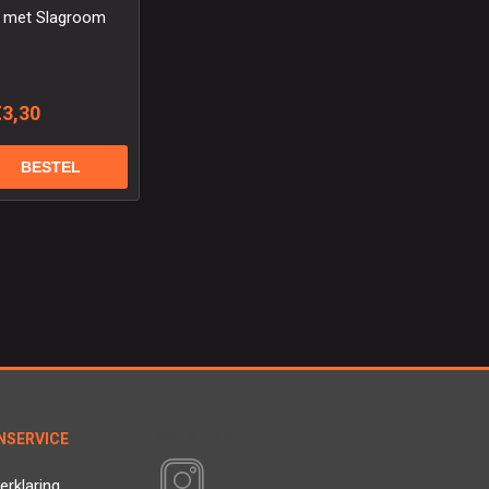
 met Slagroom
€3,30
NSERVICE
VOLG ONS
erklaring