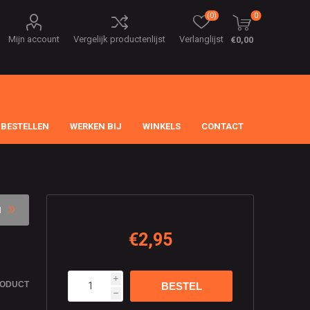
(0)
0
Mijn account
Vergelijk productenlijst
Verlanglijst
€0,00
 BESTELLEN
WERKEN BIJ
WINKELS
CONTACT
M
€2,95
i
RODUCT
h