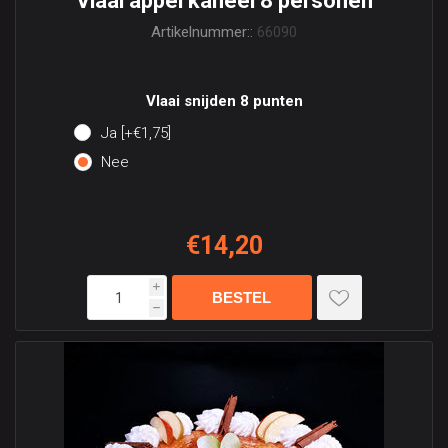
Vlaai appel kaneel 8 personen
Artikelnummer::
66090
Vlaai snijden 8 punten
Ja [+€1,75]
Nee
€14,20
i
h