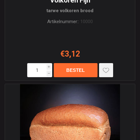
Volkoren Fijn
tarwe volkoren brood
Artikelnummer::
10000
€3,12
i
h