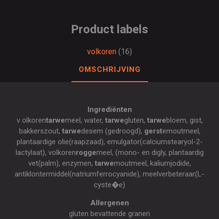
Product labels
volkoren
(16)
OMSCHRIJVING
Ingrediënten
v olkoren
tarwe
meel, water,
tarwe
gluten,
tarwe
bloem, gist,
bakkerszout,
tarwe
desem (gedroogd),
gerst
emoutmeel,
plantaardige olie(raapzaad), emulgator(calciumstearyol-2-
lactylaat), volkoren
rogge
meel, (mono- en digly, plantaardig
vet(palm), enzymen,
tarwe
moutmeel, kaliumjodide,
antiklontermiddel(natriumferrocyanide), meelverbeteraar(L-
cyste�e)
Allergenen
gluten bevattende granen