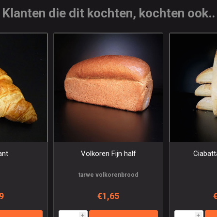
Klanten die dit kochten, kochten ook..
ant
Volkoren Fijn half
Ciabat
tarwe volkorenbrood
9
€1,65
i
i