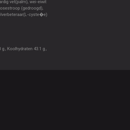
ardig vet(palm), wei-eiwit
cosestroop (gedroogd),
elverbeteraar(L-cyste�e)
g., Koolhydraten 43.1 g.,