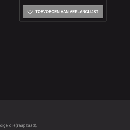
TOEVOEGEN AAN VERLANGLIJST
dige olie(raapzaad),