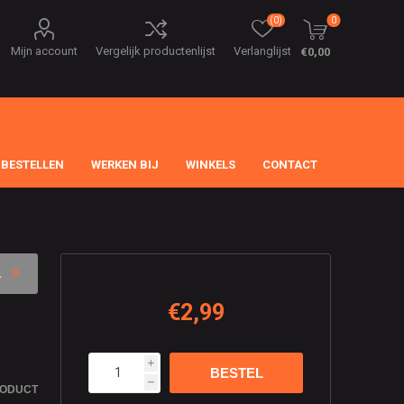
(0)
0
Mijn account
Vergelijk productenlijst
Verlanglijst
€0,00
 BESTELLEN
WERKEN BIJ
WINKELS
CONTACT
€2,99
i
h
RODUCT