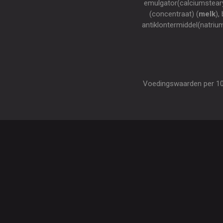
emulgator(calciumsteary
(concentraat) (
melk
),
antiklontermiddel(natri
Voedingswaarden per 100 