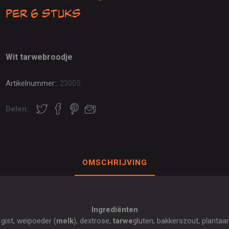
per 6 stuks
Wit tarwebroodje
Artikelnummer::
23005
Delen:
OMSCHRIJVING
Ingrediënten
 gist, weipoeder (
melk
), dextrose,
tarwe
gluten, bakkerszout, plantaar