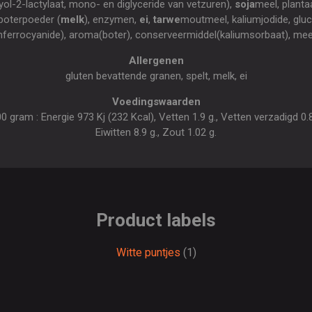
ol-2-lactylaat, mono- en diglyceride van vetzuren),
soja
meel, planta
 boterpoeder (
melk
), enzymen,
ei
,
tarwe
moutmeel, kaliumjodide, glu
umferrocyanide), aroma(boter), conserveermiddel(kaliumsorbaat), me
Allergenen
gluten bevattende granen, spelt, melk, ei
Voedingswaarden
gram : Energie 973 Kj (232 Kcal), Vetten 1.9 g., Vetten verzadigd 0.8 
Eiwitten 8.9 g., Zout 1.02 g.
Product labels
Witte puntjes
(1)