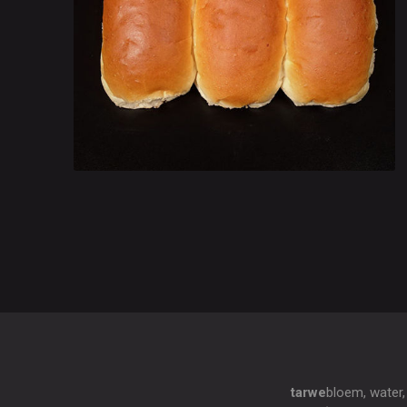
tarwe
bloem, water,