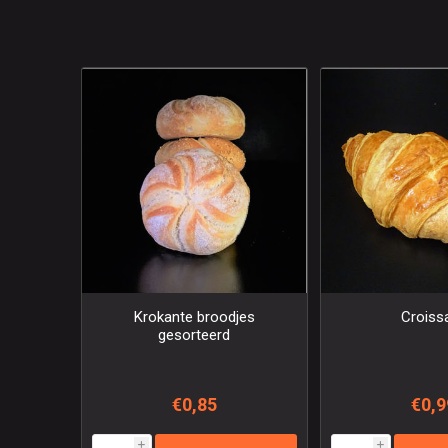
Krokante broodjes
Croiss
gesorteerd
€0,85
€0,9
i
i