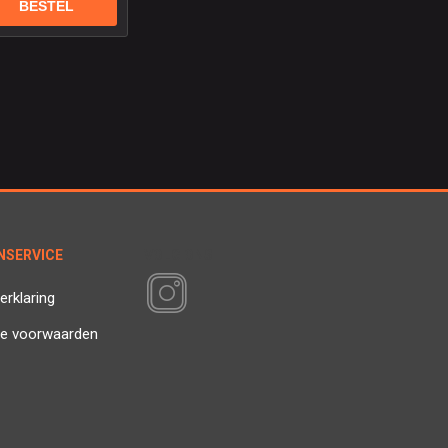
NSERVICE
VOLG ONS
erklaring
e voorwaarden