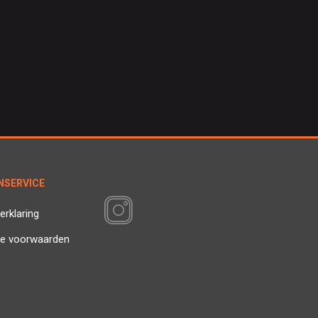
NSERVICE
VOLG ONS
erklaring
e voorwaarden