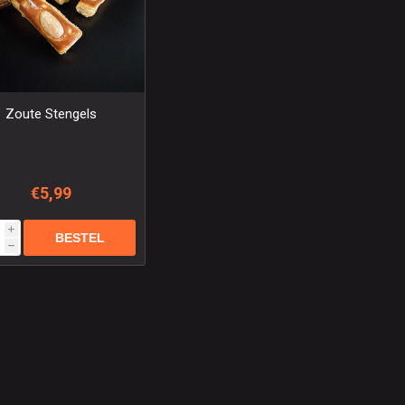
Zoute Stengels
€5,99
i
h