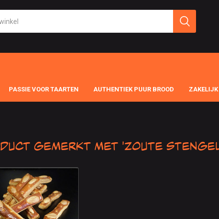
PASSIE VOOR TAARTEN
AUTHENTIEK PUUR BROOD
ZAKELIJK
duct gemerkt met 'Zoute Stengel